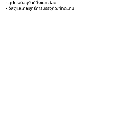
• อุปกรณ์อนุรักษ์สิ่งแวดล้อม
• วัสดุและกลยุทธ์การบรรจุภัณฑ์ทดแทน
อื่นๆ
•
สถาบันการเงินและประกันภัย
ผู้ชมงาน
• เกษตรกรเจ้าของฟาร์ม/ผู้รับเหมางานเกษตร
• บริษัทเทคโนโลยีอาหารและเกษตร
• ผู้ผลิต/กระบวนการผลิต (เกษตร) ใน
อุตสาหกรรมอาหาร